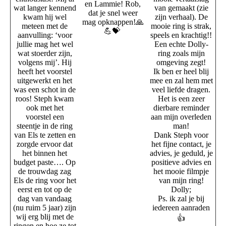
en Lammie! Rob,
wat langer kennend
van gemaakt (zie
dat je snel weer
kwam hij wel
zijn verhaal). De
mag opknappen!🙏
meteen met de
mooie ring is strak,
💪💝
aanvulling: ‘voor
speels en krachtig!!
jullie mag het wel
Een echte Dolly-
wat stoerder zijn,
ring zoals mijn
volgens mij’. Hij
omgeving zegt!
heeft het voorstel
Ik ben er heel blij
uitgewerkt en het
mee en zal hem met
was een schot in de
veel liefde dragen.
roos! Steph kwam
Het is een zeer
ook met het
dierbare reminder
voorstel een
aan mijn overleden
steentje in de ring
man!
van Els te zetten en
Dank Steph voor
zorgde ervoor dat
het fijne contact, je
het binnen het
advies, je geduld, je
budget paste…. Op
positieve advies en
de trouwdag zag
het mooie filmpje
Els de ring voor het
van mijn ring!
eerst en tot op de
Dolly;
dag van vandaag
Ps. ik zal je bij
(nu ruim 5 jaar) zijn
iedereen aanraden
wij erg blij met de
👍
ringen en hoe ze tot