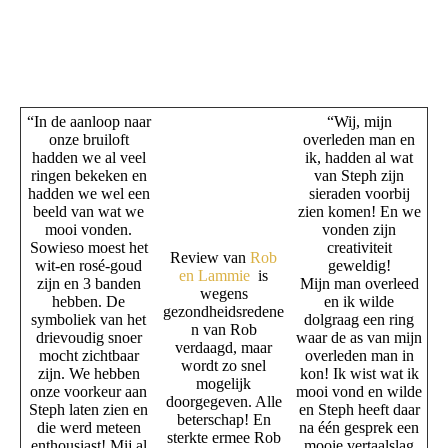
CD815D3F-D755-4AF9-B3EA-396200F24A16
“In de aanloop naar
“Wij, mijn
onze bruiloft
overleden man en
hadden we al veel
ik, hadden al wat
ringen bekeken en
van Steph zijn
hadden we wel een
sieraden voorbij
beeld van wat we
zien komen! En we
mooi vonden.
vonden zijn
Sowieso moest het
creativiteit
Review van
Rob
wit-en rosé-goud
geweldig!
en Lammie
is
zijn en 3 banden
Mijn man overleed
wegens
hebben. De
en ik wilde
gezondheidsredene
symboliek van het
dolgraag een ring
n van Rob
drievoudig snoer
waar de as van mijn
verdaagd, maar
mocht zichtbaar
overleden man in
wordt zo snel
zijn. We hebben
kon! Ik wist wat ik
mogelijk
onze voorkeur aan
mooi vond en wilde
doorgegeven. Alle
Steph laten zien en
en Steph heeft daar
beterschap! En
die werd meteen
na één gesprek een
sterkte ermee Rob
enthousiast! Mij al
mooie vertaalslag